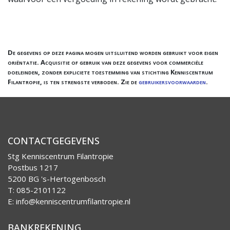
De gegevens op deze pagina mogen uitsluitend worden gebruikt voor eigen
oriëntatie. Acquisitie of gebruik van deze gegevens voor commerciële
doeleinden, zonder expliciete toestemming van stichting Kenniscentrum
Filantropie, is ten strengste verboden. Zie de
gebruikersvoorwaarden
.
CONTACTGEGEVENS
Stg Kenniscentrum Filantropie
Postbus 1217
5200 BG 's-Hertogenbosch
T: 085-2101122
E:
info@kenniscentrumfilantropie.nl
BANKREKENING