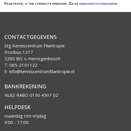
Filantropie, is ten strengste verboden. Zie de
gebruikersvoorwaarden
.
CONTACTGEGEVENS
Stg Kenniscentrum Filantropie
Postbus 1217
5200 BG 's-Hertogenbosch
T: 085-2101122
E:
info@kenniscentrumfilantropie.nl
BANKREKENING
NL83 RABO 0150 4507 02
HELPDESK
maandag t/m vrijdag
9:00 - 17:00